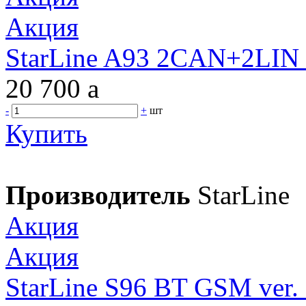
Акция
StarLine A93 2CAN+2LIN 
20 700
a
-
+
шт
Купить
Производитель
StarLine
Акция
Акция
StarLine S96 BT GSM ver.