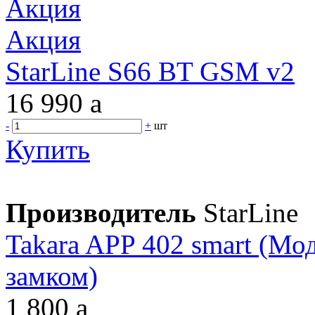
Акция
Акция
StarLine S66 BT GSM v2
16 990
a
-
+
шт
Купить
Производитель
StarLine
Takara APP 402 smart (Мо
замком)
1 800
a