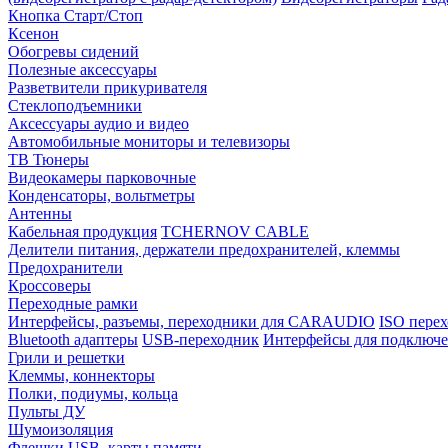
Кнопка Старт/Стоп
Ксенон
Обогревы сидений
Полезные аксессуары
Разветвители прикуривателя
Стеклоподъемники
Аксессуары аудио и видео
Автомобильные мониторы и телевизоры
ТВ Тюнеры
Видеокамеры парковочные
Конденсаторы, вольтметры
Антенны
Кабельная продукция
TCHERNOV CABLE
Делители питания, держатели предохранителей, клеммы
Предохранители
Кроссоверы
Переходные рамки
Интерфейсы, разъемы, переходники для CARAUDIO
ISO перех
Bluetooth адаптеры
USB-переходник
Интерфейсы для подключе
Грили и решетки
Клеммы, коннекторы
Полки, подиумы, кольца
Пульты ДУ
Шумоизоляция
Флешки USB, карты памяти