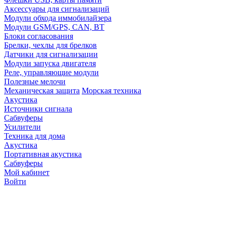
Аксессуары для сигнализаций
Модули обхода иммобилайзера
Модули GSM/GPS, CAN, BT
Блоки согласования
Брелки, чехлы для брелков
Датчики для сигнализации
Модули запуска двигателя
Реле, управляющие модули
Полезные мелочи
Механическая защита
Морская техника
Акустика
Источники сигнала
Сабвуферы
Усилители
Техника для дома
Акустика
Портативная акустика
Сабвуферы
Мой кабинет
Войти
Точную стоимость това
продавцов по телефону 