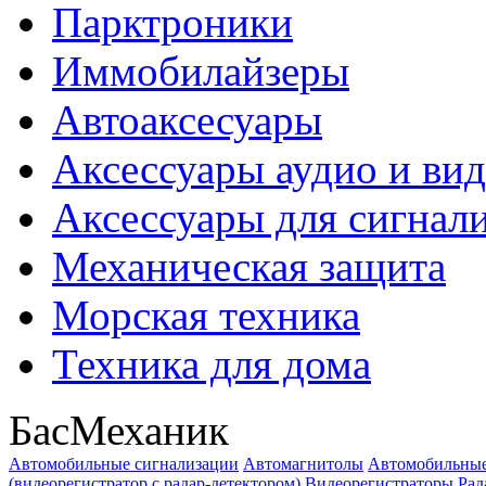
Парктроники
Иммобилайзеры
Автоаксесуары
Аксессуары аудио и ви
Аксессуары для сигнал
Механическая защита
Морская техника
Техника для дома
БасМеханик
Автомобильные сигнализации
Автомагнитолы
Автомобильные
(видеорегистратор с радар-детектором)
Видеорегистраторы
Рад