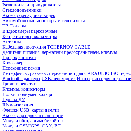
Разветвители прикуривателя
Стеклоподъемники
Аксессуары аудио и видео
Автомобильные мониторы и телевизоры
ТВ Тюнеры
Видеокамеры парковочные
Конденсаторы, вольтметры
Антенны
Кабельная продукция
TCHERNOV CABLE
Делители питания, держатели предохранителей, клеммы
Предохранители
Кроссоверы
Переходные рамки
Интерфейсы, разъемы, переходники для CARAUDIO
ISO перех
Bluetooth адаптеры
USB-переходник
Интерфейсы для подключе
Грили и решетки
Клеммы, коннекторы
Полки, подиумы, кольца
Пульты ДУ
Шумоизоляция
Флешки USB, карты памяти
Аксессуары для сигнализаций
Модули обхода иммобилайзера
Модули GSM/GPS, CAN, BT