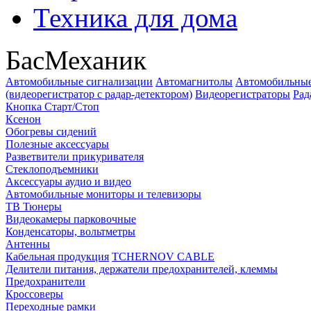
Техника для дома
БасМеханик
Автомобильные сигнализации
Автомагнитолы
Автомобильные
(видеорегистратор с радар-детектором)
Видеорегистраторы
Рад
Кнопка Старт/Стоп
Ксенон
Обогревы сидений
Полезные аксессуары
Разветвители прикуривателя
Стеклоподъемники
Аксессуары аудио и видео
Автомобильные мониторы и телевизоры
ТВ Тюнеры
Видеокамеры парковочные
Конденсаторы, вольтметры
Антенны
Кабельная продукция
TCHERNOV CABLE
Делители питания, держатели предохранителей, клеммы
Предохранители
Кроссоверы
Переходные рамки