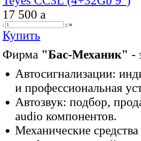
Teyes CC3L (4+32Gb 9")
17 500
a
-
+
м
Купить
Фирма
"Бас-Механик"
- 
Автосигнализации: инд
и профессиональная уст
Автозвук: подбор, прода
audio компонентов.
Механические средства