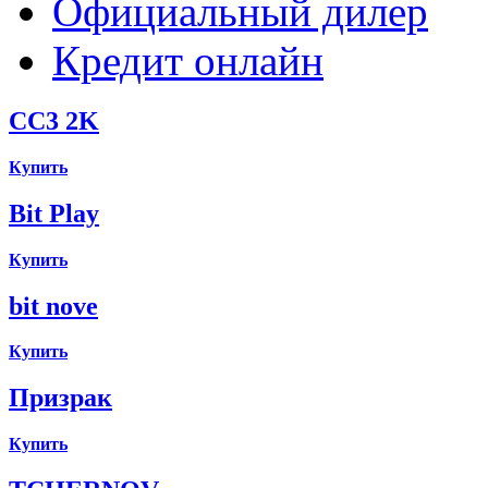
Официальный дилер
Кредит онлайн
CC3 2K
Купить
Bit Play
Купить
bit nove
Купить
Призрак
Купить