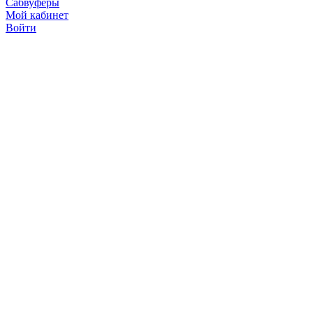
Сабвуферы
Мой кабинет
Войти
Точную стоимость това
продавцов по телефону 