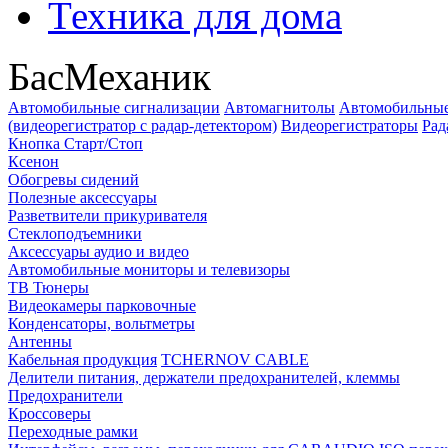
Техника для дома
БасМеханик
Автомобильные сигнализации
Автомагнитолы
Автомобильные
(видеорегистратор с радар-детектором)
Видеорегистраторы
Рад
Кнопка Старт/Стоп
Ксенон
Обогревы сидений
Полезные аксессуары
Разветвители прикуривателя
Стеклоподъемники
Аксессуары аудио и видео
Автомобильные мониторы и телевизоры
ТВ Тюнеры
Видеокамеры парковочные
Конденсаторы, вольтметры
Антенны
Кабельная продукция
TCHERNOV CABLE
Делители питания, держатели предохранителей, клеммы
Предохранители
Кроссоверы
Переходные рамки