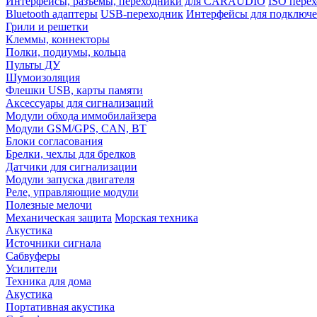
Интерфейсы, разъемы, переходники для CARAUDIO
ISO перех
Bluetooth адаптеры
USB-переходник
Интерфейсы для подключе
Грили и решетки
Клеммы, коннекторы
Полки, подиумы, кольца
Пульты ДУ
Шумоизоляция
Флешки USB, карты памяти
Аксессуары для сигнализаций
Модули обхода иммобилайзера
Модули GSM/GPS, CAN, BT
Блоки согласования
Брелки, чехлы для брелков
Датчики для сигнализации
Модули запуска двигателя
Реле, управляющие модули
Полезные мелочи
Механическая защита
Морская техника
Акустика
Источники сигнала
Сабвуферы
Усилители
Техника для дома
Акустика
Портативная акустика