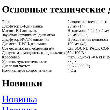
Основные технические
Тип
2-полосные компонентны
Диффузор ВЧ-динамика
25 мм (1")
Магнит ВЧ-динамика
Неодимовый 24,5 х 4 мм (
Звуковая катушка ВЧ динамика
20 мм (0,8 ")
Диффузор НЧ/СЧ-динамика
Прессованная целюлоза
Диаметр НЧ/СЧ-динамика
100 мм (4")
Совместимость с моделями а/м
См. SOUND PACK CONF
Допустимая мощность (продолж./пик.)
50 / 100 Вт
Кроссовер
ФВЧ 6 дБ/окт @ 6 кГц, ре
Уровень чувствительности
88 дБ
Диапазон частот
90 - 23000 Гц
Номинальное сопротивление
4 Ом
Новинки
Новинка