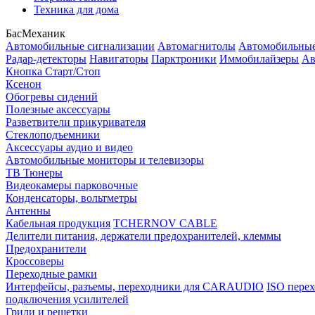
Техника для дома
БасМеханик
Автомобильные сигнализации
Автомагнитолы
Автомобильные
Радар-детекторы
Навигаторы
Парктроники
Иммобилайзеры
Ав
Кнопка Старт/Стоп
Ксенон
Обогревы сидений
Полезные аксессуары
Разветвители прикуривателя
Стеклоподъемники
Аксессуары аудио и видео
Автомобильные мониторы и телевизоры
ТВ Тюнеры
Видеокамеры парковочные
Конденсаторы, вольтметры
Антенны
Кабельная продукция
TCHERNOV CABLE
Делители питания, держатели предохранителей, клеммы
Предохранители
Кроссоверы
Переходные рамки
Интерфейсы, разъемы, переходники для CARAUDIO
ISO перех
подключения усилителей
Грили и решетки