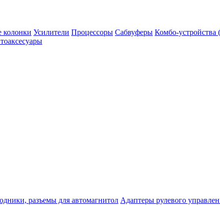
 колонки
Усилители
Процессоры
Сабвуферы
Комбо-устройства (
тоаксесуары
одники, разъемы для автомагнитол
Адаптеры рулевого управле