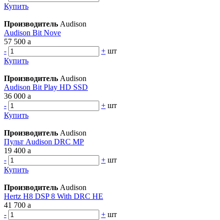
Купить
Производитель
Audison
Audison Bit Nove
57 500
a
-
+
шт
Купить
Производитель
Audison
Audison Bit Play HD SSD
36 000
a
-
+
шт
Купить
Производитель
Audison
Пульт Audison DRC MP
19 400
a
-
+
шт
Купить
Производитель
Audison
Hertz H8 DSP 8 With DRC HE
41 700
a
-
+
шт