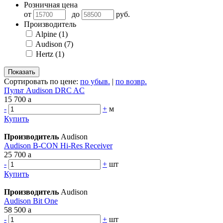
Розничная цена
от
до
руб.
Производитель
Alpine
(1)
Audison
(7)
Hertz
(1)
Сортировать по цене:
по убыв.
|
по возвр.
Пульт Audison DRC AC
15 700
a
-
+
м
Купить
Производитель
Audison
Audison B-CON Hi-Res Receiver
25 700
a
-
+
шт
Купить
Производитель
Audison
Audison Bit One
58 500
a
-
+
шт