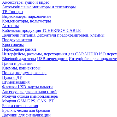
Аксессуары аудио и видео
Автомобильные мониторы и телевизоры
ТВ Тюнеры
Видеокамеры парковочные
Конденсаторы, вольтметры
Антенны
Кабельная продукция
TCHERNOV CABLE
Делители питания, держатели предохранителей, клеммы
Предохранители
Кроссоверы
Переходные рамки
Интерфейсы, разъемы, переходники для CARAUDIO
ISO перех
Bluetooth адаптеры
USB-переходник
Интерфейсы для подключе
Грили и решетки
Клеммы, коннекторы
Полки, подиумы, кольца
Пульты ДУ
Шумоизоляция
Флешки USB, карты памяти
Аксессуары для сигнализаций
Модули обхода иммобилайзера
Модули GSM/GPS, CAN, BT
Блоки согласования
Брелки, чехлы для брелков
Датчики для сигнализации