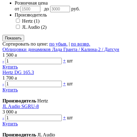
Розничная цена
от
до
руб.
Производитель
Hertz
(1)
JL Audio
(2)
Сортировать по цене:
по убыв.
|
по возвр.
Облицовки динамиков Лада Гранта / Калина-2 / Датсун
1 500
a
-
+
шт
Купить
Hertz DG 165.3
1 700
a
-
+
шт
Купить
Производитель
Hertz
JL Audio SGRU-8
3 000
a
-
+
шт
Купить
Производитель
JL Audio