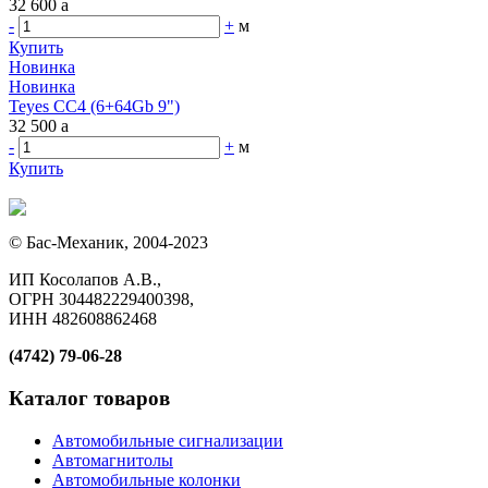
32 600
a
-
+
м
Купить
Новинка
Новинка
Teyes CC4 (6+64Gb 9")
32 500
a
-
+
м
Купить
© Бас-Механик, 2004-2023
ИП Косолапов А.В.,
ОГРН 304482229400398,
ИНН 482608862468
(4742) 79-06-28
Каталог товаров
Автомобильные сигнализации
Автомагнитолы
Автомобильные колонки