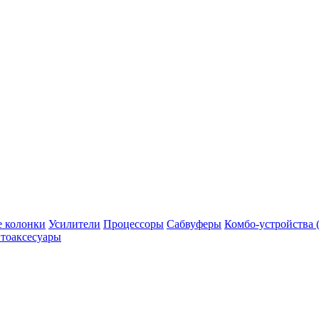
 колонки
Усилители
Процессоры
Сабвуферы
Комбо-устройства (
тоаксесуары