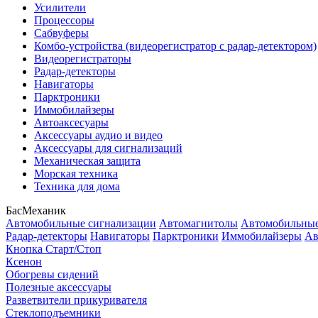
Усилители
Процессоры
Сабвуферы
Комбо-устройства (видеорегистратор с радар-детектором)
Видеорегистраторы
Радар-детекторы
Навигаторы
Парктроники
Иммобилайзеры
Автоаксесуары
Аксессуары аудио и видео
Аксессуары для сигнализаций
Механическая защита
Морская техника
Техника для дома
БасМеханик
Автомобильные сигнализации
Автомагнитолы
Автомобильные
Радар-детекторы
Навигаторы
Парктроники
Иммобилайзеры
Ав
Кнопка Старт/Стоп
Ксенон
Обогревы сидений
Полезные аксессуары
Разветвители прикуривателя
Стеклоподъемники