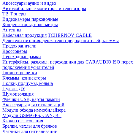
Аксессуары аудио и видео
Автомобильные мониторы и телевизоры
ТВ Тюнеры
Видеокамеры парковочные
Конденсаторы, вольтметры
Антенны
Кабельная продукция
TCHERNOV CABLE
Делители питания, держатели предохранителей, клеммы
Предохранители
Кроссоверы
Переходные рамки
Интерфейсы, разъемы, переходники для CARAUDIO
ISO перех
подключения усилителей
Грили и решетки
Клеммы, коннекторы
Полки, подиумы, кольца
Пульты ДУ
Шумоизоляция
Флешки USB, карты памяти
Аксессуары для сигнализаций
Модули обхода иммобилайзера
Модули GSM/GPS, CAN, BT
Блоки согласования
Брелки, чехлы для брелков
Датчики для сигнализации