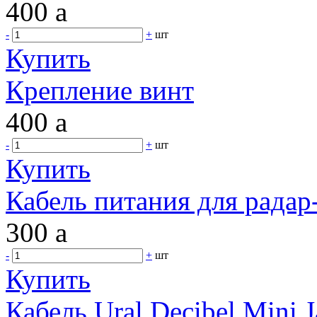
400
a
-
+
шт
Купить
Крепление винт
400
a
-
+
шт
Купить
Кабель питания для радар
300
a
-
+
шт
Купить
Кабель Ural Decibel Mini 