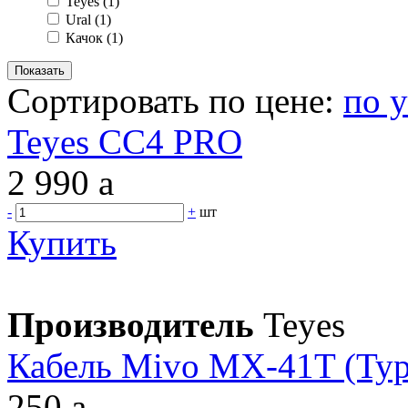
Teyes
(1)
Ural
(1)
Качок
(1)
Сортировать по цене:
по 
Teyes CC4 PRO
2 990
a
-
+
шт
Купить
Производитель
Teyes
Кабель Mivo MX-41T (Typ
250
a