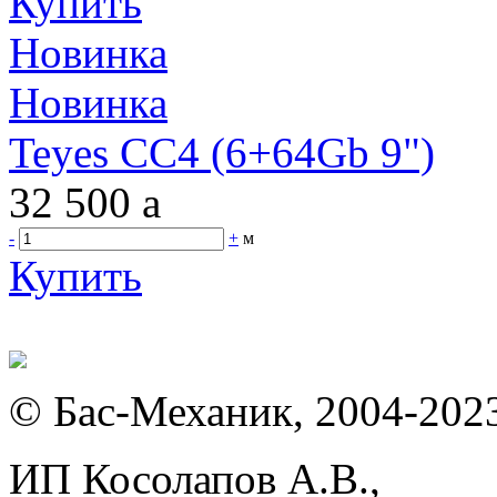
Купить
Новинка
Новинка
Teyes CC4 (6+64Gb 9")
32 500
a
-
+
м
Купить
© Бас-Механик, 2004-202
ИП Косолапов А.В.,