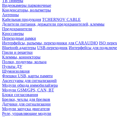
ТВ Тюнеры
Видеокамеры парковочные
Конденсаторы, вольтметры
Антенны
Кабельная продукция
TCHERNOV CABLE
Делители питания, держатели предохранителей, клеммы
Предохранители
Кроссоверы
Переходные рамки
Интерфейсы, разъемы, переходники для CARAUDIO
ISO перех
Bluetooth адаптеры
USB-переходник
Интерфейсы для подключе
Грили и решетки
Клеммы, коннекторы
Полки, подиумы, кольца
Пульты ДУ
Шумоизоляция
Флешки USB, карты памяти
Аксессуары для сигнализаций
Модули обхода иммобилайзера
Модули GSM/GPS, CAN, BT
Блоки согласования
Брелки, чехлы для брелков
Датчики для сигнализации
Модули запуска двигателя
Реле, управляющие модули