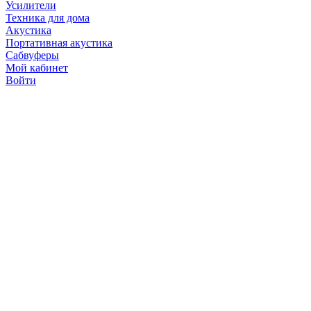
Усилители
Техника для дома
Акустика
Портативная акустика
Сабвуферы
Мой кабинет
Войти
Точную стоимость това
продавцов по телефону 