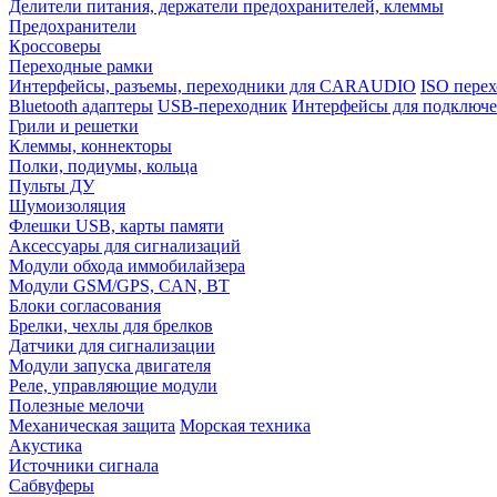
Делители питания, держатели предохранителей, клеммы
Предохранители
Кроссоверы
Переходные рамки
Интерфейсы, разъемы, переходники для CARAUDIO
ISO перех
Bluetooth адаптеры
USB-переходник
Интерфейсы для подключе
Грили и решетки
Клеммы, коннекторы
Полки, подиумы, кольца
Пульты ДУ
Шумоизоляция
Флешки USB, карты памяти
Аксессуары для сигнализаций
Модули обхода иммобилайзера
Модули GSM/GPS, CAN, BT
Блоки согласования
Брелки, чехлы для брелков
Датчики для сигнализации
Модули запуска двигателя
Реле, управляющие модули
Полезные мелочи
Механическая защита
Морская техника
Акустика
Источники сигнала
Сабвуферы