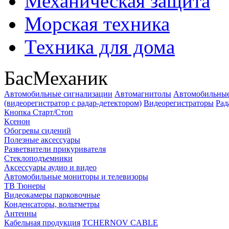
Механическая защита
Морская техника
Техника для дома
БасМеханик
Автомобильные сигнализации
Автомагнитолы
Автомобильные
(видеорегистратор с радар-детектором)
Видеорегистраторы
Рад
Кнопка Старт/Стоп
Ксенон
Обогревы сидений
Полезные аксессуары
Разветвители прикуривателя
Стеклоподъемники
Аксессуары аудио и видео
Автомобильные мониторы и телевизоры
ТВ Тюнеры
Видеокамеры парковочные
Конденсаторы, вольтметры
Антенны
Кабельная продукция
TCHERNOV CABLE