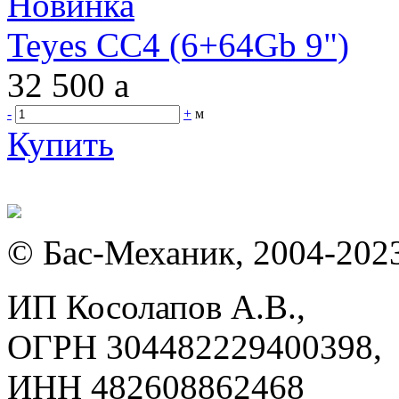
Новинка
Teyes CC4 (6+64Gb 9")
32 500
a
-
+
м
Купить
© Бас-Механик, 2004-202
ИП Косолапов А.В.,
ОГРН 304482229400398,
ИНН 482608862468