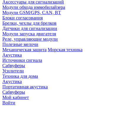
Аксессуары для сигнализаций
Модули обхода иммобилайзера
Модули GSM/GPS, CAN, BT
Блоки согласования
Брелки, чехлы для брелков
Датчики для сигнализации
Модули запуска двигателя
Реле, управляющие модули
Полезные мелочи
Механическая защита
Морская техника
Акустика
Источники сигнала
Сабвуферы
Усилители
Техника для дома
Акустика
Портативная акустика
Сабвуферы
Мой кабинет
Войти
Точную стоимость това
продавцов по телефону 