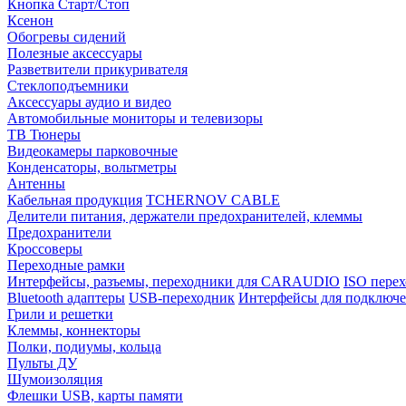
Кнопка Старт/Стоп
Ксенон
Обогревы сидений
Полезные аксессуары
Разветвители прикуривателя
Стеклоподъемники
Аксессуары аудио и видео
Автомобильные мониторы и телевизоры
ТВ Тюнеры
Видеокамеры парковочные
Конденсаторы, вольтметры
Антенны
Кабельная продукция
TCHERNOV CABLE
Делители питания, держатели предохранителей, клеммы
Предохранители
Кроссоверы
Переходные рамки
Интерфейсы, разъемы, переходники для CARAUDIO
ISO перех
Bluetooth адаптеры
USB-переходник
Интерфейсы для подключе
Грили и решетки
Клеммы, коннекторы
Полки, подиумы, кольца
Пульты ДУ
Шумоизоляция
Флешки USB, карты памяти