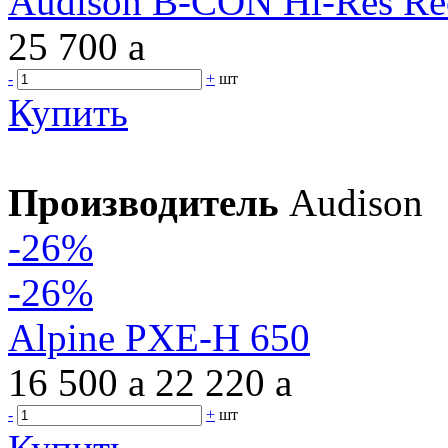
Audison B-CON Hi-Res Re
25 700
a
-
+
шт
Купить
Производитель
Audison
-26%
-26%
Alpine PXE-H 650
16 500
a
22 220
a
-
+
шт