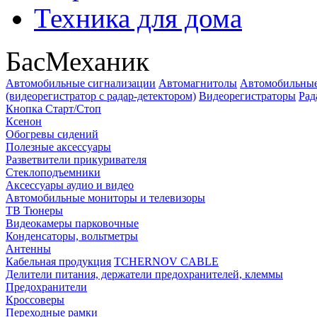
Техника для дома
БасМеханик
Автомобильные сигнализации
Автомагнитолы
Автомобильные
(видеорегистратор с радар-детектором)
Видеорегистраторы
Рад
Кнопка Старт/Стоп
Ксенон
Обогревы сидений
Полезные аксессуары
Разветвители прикуривателя
Стеклоподъемники
Аксессуары аудио и видео
Автомобильные мониторы и телевизоры
ТВ Тюнеры
Видеокамеры парковочные
Конденсаторы, вольтметры
Антенны
Кабельная продукция
TCHERNOV CABLE
Делители питания, держатели предохранителей, клеммы
Предохранители
Кроссоверы
Переходные рамки