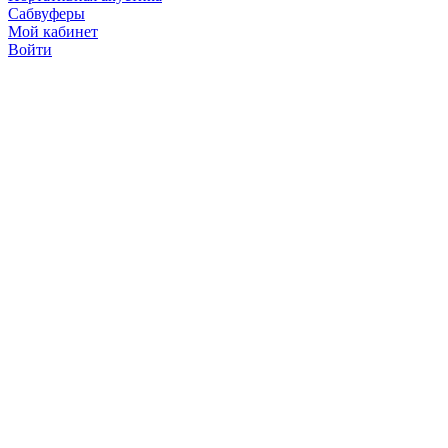
Сабвуферы
Мой кабинет
Войти
Точную стоимость това
продавцов по телефону 