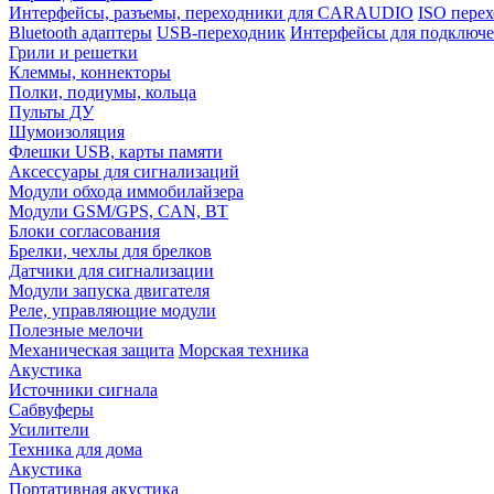
Интерфейсы, разъемы, переходники для CARAUDIO
ISO перех
Bluetooth адаптеры
USB-переходник
Интерфейсы для подключе
Грили и решетки
Клеммы, коннекторы
Полки, подиумы, кольца
Пульты ДУ
Шумоизоляция
Флешки USB, карты памяти
Аксессуары для сигнализаций
Модули обхода иммобилайзера
Модули GSM/GPS, CAN, BT
Блоки согласования
Брелки, чехлы для брелков
Датчики для сигнализации
Модули запуска двигателя
Реле, управляющие модули
Полезные мелочи
Механическая защита
Морская техника
Акустика
Источники сигнала
Сабвуферы
Усилители
Техника для дома
Акустика
Портативная акустика