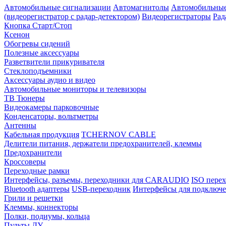
Автомобильные сигнализации
Автомагнитолы
Автомобильные
(видеорегистратор с радар-детектором)
Видеорегистраторы
Рад
Кнопка Старт/Стоп
Ксенон
Обогревы сидений
Полезные аксессуары
Разветвители прикуривателя
Стеклоподъемники
Аксессуары аудио и видео
Автомобильные мониторы и телевизоры
ТВ Тюнеры
Видеокамеры парковочные
Конденсаторы, вольтметры
Антенны
Кабельная продукция
TCHERNOV CABLE
Делители питания, держатели предохранителей, клеммы
Предохранители
Кроссоверы
Переходные рамки
Интерфейсы, разъемы, переходники для CARAUDIO
ISO перех
Bluetooth адаптеры
USB-переходник
Интерфейсы для подключе
Грили и решетки
Клеммы, коннекторы
Полки, подиумы, кольца
Пульты ДУ