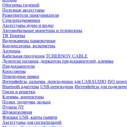
Обогревы сидений
Полезные аксессуары
Разветвители прикуривателя
Стеклоподъемники
Аксессуары аудио и видео
Автомобильные мониторы и телевизоры
ТВ Тюнеры
Видеокамеры парковочные
Конденсаторы, вольтметры
Антенны
Кабельная продукция
TCHERNOV CABLE
Делители питания, держатели предохранителей, клеммы
Предохранители
Кроссоверы
Переходные рамки
Интерфейсы, разъемы, переходники для CARAUDIO
ISO перех
Bluetooth адаптеры
USB-переходник
Интерфейсы для подключе
Грили и решетки
Клеммы, коннекторы
Полки, подиумы, кольца
Пульты ДУ
Шумоизоляция
Флешки USB, карты памяти
Аксессуары для сигнализаций