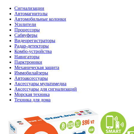
Сигнализации
Автомагнитолы
Автомобильные колонки
Усилители
Процессоры
Сабвуферы
Видеорегистраторы
Радар-детекторы
Комбо-устройства
Навигаторы
Парктроники
Механическая защита
Иммобилайзеры
Автоаксессуары
Аксессуары мультимедиа
Аксессуары для сигнализаций
Морская техника
Техника для дома