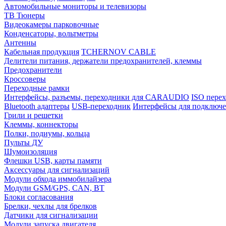
Автомобильные мониторы и телевизоры
ТВ Тюнеры
Видеокамеры парковочные
Конденсаторы, вольтметры
Антенны
Кабельная продукция
TCHERNOV CABLE
Делители питания, держатели предохранителей, клеммы
Предохранители
Кроссоверы
Переходные рамки
Интерфейсы, разъемы, переходники для CARAUDIO
ISO перех
Bluetooth адаптеры
USB-переходник
Интерфейсы для подключе
Грили и решетки
Клеммы, коннекторы
Полки, подиумы, кольца
Пульты ДУ
Шумоизоляция
Флешки USB, карты памяти
Аксессуары для сигнализаций
Модули обхода иммобилайзера
Модули GSM/GPS, CAN, BT
Блоки согласования
Брелки, чехлы для брелков
Датчики для сигнализации
Модули запуска двигателя