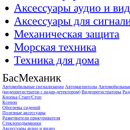
Аксессуары аудио и ви
Аксессуары для сигнал
Механическая защита
Морская техника
Техника для дома
БасМеханик
Автомобильные сигнализации
Автомагнитолы
Автомобильные
(видеорегистратор с радар-детектором)
Видеорегистраторы
Рад
Кнопка Старт/Стоп
Ксенон
Обогревы сидений
Полезные аксессуары
Разветвители прикуривателя
Стеклоподъемники
Аксессуары аудио и видео