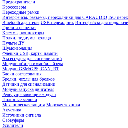
Предохранители
Кроссоверы
Переходные рамки
Интерфейсы, разъемы, переходники для CARAUDIO
ISO перех
Bluetooth адаптеры
USB-переходник
Интерфейсы для подключе
Грили и решетки
Клеммы, коннекторы
Полки, подиумы, кольца
Пульты ДУ
Шумоизоляция
Флешки USB, карты памяти
Аксессуары для сигнализаций
Модули обхода иммобилайзера
Модули GSM/GPS, CAN, BT
Блоки согласования
Брелки, чехлы для брелков
Датчики для сигнализации
Модули запуска двигателя
Реле, управляющие модули
Полезные мелочи
Механическая защита
Морская техника
Акустика
Источники сигнала
Сабвуферы
Усилители