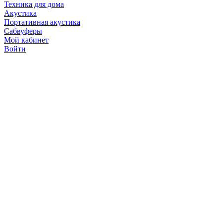
Техника для дома
Акустика
Портативная акустика
Сабвуферы
Мой кабинет
Войти
Точную стоимость това
продавцов по телефону 