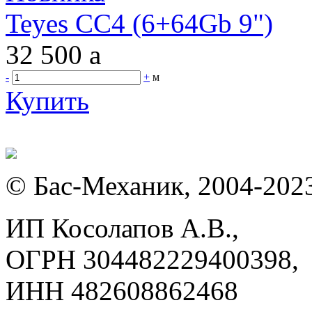
Teyes CC4 (6+64Gb 9")
32 500
a
-
+
м
Купить
© Бас-Механик, 2004-202
ИП Косолапов А.В.,
ОГРН 304482229400398,
ИНН 482608862468