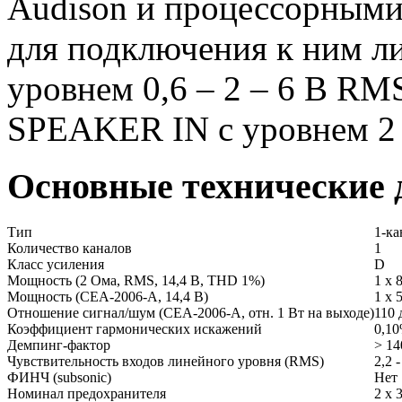
Audison и процессорными
для подключения к ним л
уровнем 0,6 – 2 – 6 В RM
SPEAKER IN с уровнем 2 
Основные технические
Тип
1-к
Количество каналов
1
Класс усиления
D
Мощность (2 Ома, RMS, 14,4 В, THD 1%)
1 х 
Мощность (CEA-2006-A, 14,4 В)
1 х 
Отношение сигнал/шум (CEA-2006-A, отн. 1 Вт на выходе)
110
Коэффициент гармонических искажений
0,1
Демпинг-фактор
> 14
Чувствительность входов линейного уровня (RMS)
2,2 
ФИНЧ (subsonic)
Нет
Номинал предохранителя
2 х 