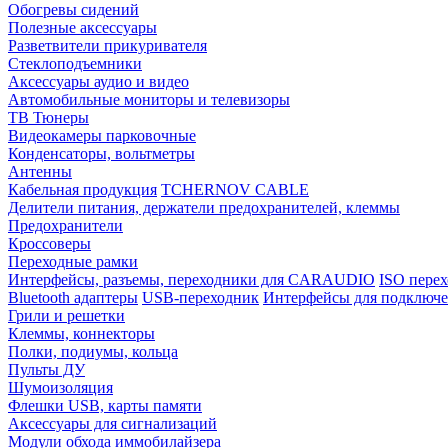
Обогревы сидений
Полезные аксессуары
Разветвители прикуривателя
Стеклоподъемники
Аксессуары аудио и видео
Автомобильные мониторы и телевизоры
ТВ Тюнеры
Видеокамеры парковочные
Конденсаторы, вольтметры
Антенны
Кабельная продукция
TCHERNOV CABLE
Делители питания, держатели предохранителей, клеммы
Предохранители
Кроссоверы
Переходные рамки
Интерфейсы, разъемы, переходники для CARAUDIO
ISO перех
Bluetooth адаптеры
USB-переходник
Интерфейсы для подключе
Грили и решетки
Клеммы, коннекторы
Полки, подиумы, кольца
Пульты ДУ
Шумоизоляция
Флешки USB, карты памяти
Аксессуары для сигнализаций
Модули обхода иммобилайзера