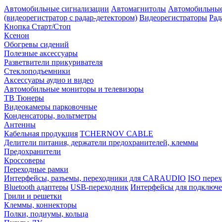
Автомобильные сигнализации
Автомагнитолы
Автомобильные
(видеорегистратор с радар-детектором)
Видеорегистраторы
Рад
Кнопка Старт/Стоп
Ксенон
Обогревы сидений
Полезные аксессуары
Разветвители прикуривателя
Стеклоподъемники
Аксессуары аудио и видео
Автомобильные мониторы и телевизоры
ТВ Тюнеры
Видеокамеры парковочные
Конденсаторы, вольтметры
Антенны
Кабельная продукция
TCHERNOV CABLE
Делители питания, держатели предохранителей, клеммы
Предохранители
Кроссоверы
Переходные рамки
Интерфейсы, разъемы, переходники для CARAUDIO
ISO перех
Bluetooth адаптеры
USB-переходник
Интерфейсы для подключе
Грили и решетки
Клеммы, коннекторы
Полки, подиумы, кольца