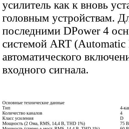
усилитель как к вновь ус
головным устройствам. Дл
последними DPower 4 осн
системой ART (Automatic 
автоматического включен
входного сигнала.
Основные технические данные
Тип
4-ка
Количество каналов
4
Класс усиления
D
Мощность (2 Ома, RMS, 14,4 В, THD 1%)
75 В
Мощность (стерео + мост, RMS, 14,4 В, THD 1%)
60 В