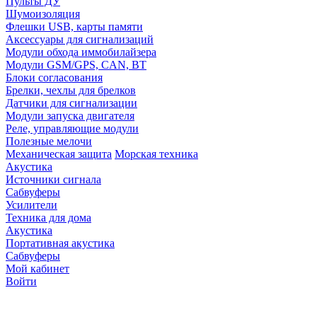
Пульты ДУ
Шумоизоляция
Флешки USB, карты памяти
Аксессуары для сигнализаций
Модули обхода иммобилайзера
Модули GSM/GPS, CAN, BT
Блоки согласования
Брелки, чехлы для брелков
Датчики для сигнализации
Модули запуска двигателя
Реле, управляющие модули
Полезные мелочи
Механическая защита
Морская техника
Акустика
Источники сигнала
Сабвуферы
Усилители
Техника для дома
Акустика
Портативная акустика
Сабвуферы
Мой кабинет
Войти
Точную стоимость това