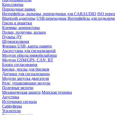
Кроссоверы
Переходные рамки
Интерфейсы, разъемы, переходники для CARAUDIO
ISO перех
Bluetooth адаптеры
USB-переходник
Интерфейсы для подключе
Грили и решетки
Клеммы, коннекторы
Полки, подиумы, кольца
Пульты ДУ
Шумоизоляция
Флешки USB, карты памяти
Аксессуары для сигнализаций
Модули обхода иммобилайзера
Модули GSM/GPS, CAN, BT
Блоки согласования
Брелки, чехлы для брелков
Датчики для сигнализации
Модули запуска двигателя
Реле, управляющие модули
Полезные мелочи
Механическая защита
Морская техника
Акустика
Источники сигнала
Сабвуферы
Усилители