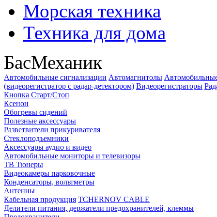
Морская техника
Техника для дома
БасМеханик
Автомобильные сигнализации
Автомагнитолы
Автомобильные
(видеорегистратор с радар-детектором)
Видеорегистраторы
Рад
Кнопка Старт/Стоп
Ксенон
Обогревы сидений
Полезные аксессуары
Разветвители прикуривателя
Стеклоподъемники
Аксессуары аудио и видео
Автомобильные мониторы и телевизоры
ТВ Тюнеры
Видеокамеры парковочные
Конденсаторы, вольтметры
Антенны
Кабельная продукция
TCHERNOV CABLE
Делители питания, держатели предохранителей, клеммы
Предохранители