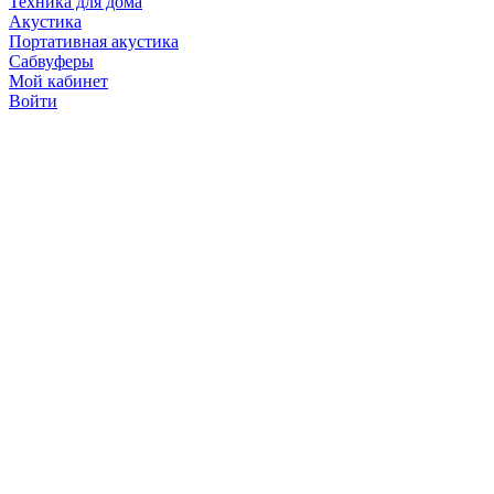
Техника для дома
Акустика
Портативная акустика
Сабвуферы
Мой кабинет
Войти
Точную стоимость това
продавцов по телефону 