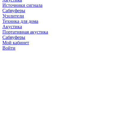
Источники сигнала
Сабвуферы
Усилители
Техника для дома
Акустика
Портативная акустика
Сабвуферы
Мой кабинет
Войти
Точную стоимость това
продавцов по телефону 