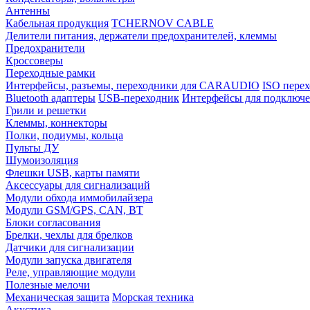
Антенны
Кабельная продукция
TCHERNOV CABLE
Делители питания, держатели предохранителей, клеммы
Предохранители
Кроссоверы
Переходные рамки
Интерфейсы, разъемы, переходники для CARAUDIO
ISO перех
Bluetooth адаптеры
USB-переходник
Интерфейсы для подключе
Грили и решетки
Клеммы, коннекторы
Полки, подиумы, кольца
Пульты ДУ
Шумоизоляция
Флешки USB, карты памяти
Аксессуары для сигнализаций
Модули обхода иммобилайзера
Модули GSM/GPS, CAN, BT
Блоки согласования
Брелки, чехлы для брелков
Датчики для сигнализации
Модули запуска двигателя
Реле, управляющие модули
Полезные мелочи
Механическая защита
Морская техника
Акустика