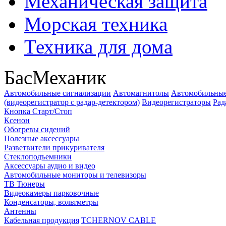
Механическая защита
Морская техника
Техника для дома
БасМеханик
Автомобильные сигнализации
Автомагнитолы
Автомобильные
(видеорегистратор с радар-детектором)
Видеорегистраторы
Рад
Кнопка Старт/Стоп
Ксенон
Обогревы сидений
Полезные аксессуары
Разветвители прикуривателя
Стеклоподъемники
Аксессуары аудио и видео
Автомобильные мониторы и телевизоры
ТВ Тюнеры
Видеокамеры парковочные
Конденсаторы, вольтметры
Антенны
Кабельная продукция
TCHERNOV CABLE