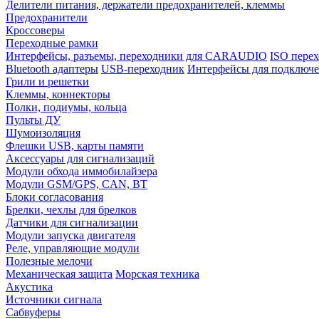
Делители питания, держатели предохранителей, клеммы
Предохранители
Кроссоверы
Переходные рамки
Интерфейсы, разъемы, переходники для CARAUDIO
ISO перех
Bluetooth адаптеры
USB-переходник
Интерфейсы для подключе
Грили и решетки
Клеммы, коннекторы
Полки, подиумы, кольца
Пульты ДУ
Шумоизоляция
Флешки USB, карты памяти
Аксессуары для сигнализаций
Модули обхода иммобилайзера
Модули GSM/GPS, CAN, BT
Блоки согласования
Брелки, чехлы для брелков
Датчики для сигнализации
Модули запуска двигателя
Реле, управляющие модули
Полезные мелочи
Механическая защита
Морская техника
Акустика
Источники сигнала
Сабвуферы