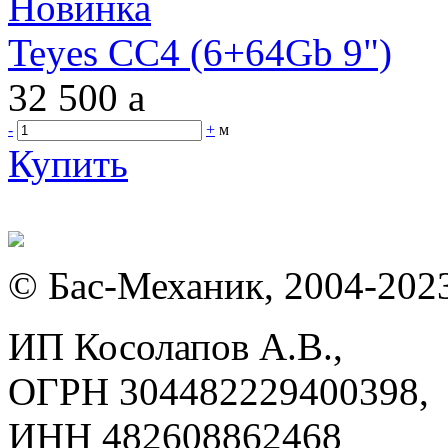
Новинка
Teyes CC4 (6+64Gb 9")
32 500
a
-
+
м
Купить
© Бас-Механик, 2004-202
ИП Косолапов А.В.,
ОГРН 304482229400398,
ИНН 482608862468