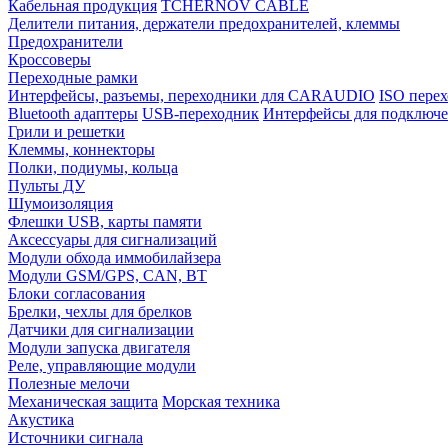
Кабельная продукция
TCHERNOV CABLE
Делители питания, держатели предохранителей, клеммы
Предохранители
Кроссоверы
Переходные рамки
Интерфейсы, разъемы, переходники для CARAUDIO
ISO перех
Bluetooth адаптеры
USB-переходник
Интерфейсы для подключе
Грили и решетки
Клеммы, коннекторы
Полки, подиумы, кольца
Пульты ДУ
Шумоизоляция
Флешки USB, карты памяти
Аксессуары для сигнализаций
Модули обхода иммобилайзера
Модули GSM/GPS, CAN, BT
Блоки согласования
Брелки, чехлы для брелков
Датчики для сигнализации
Модули запуска двигателя
Реле, управляющие модули
Полезные мелочи
Механическая защита
Морская техника
Акустика
Источники сигнала