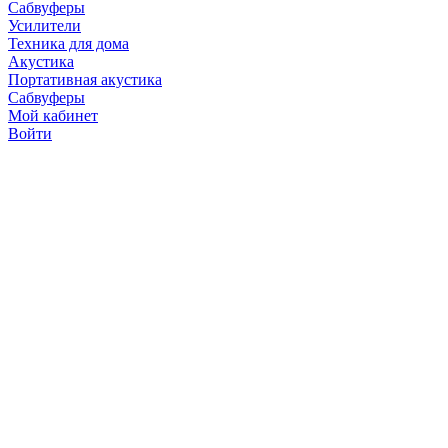
Сабвуферы
Усилители
Техника для дома
Акустика
Портативная акустика
Сабвуферы
Мой кабинет
Войти
Точную стоимость това
продавцов по телефону 