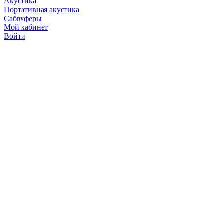
Акустика
Портативная акустика
Сабвуферы
Мой кабинет
Войти
Точную стоимость това
продавцов по телефону 