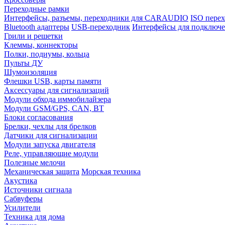
Переходные рамки
Интерфейсы, разъемы, переходники для CARAUDIO
ISO перех
Bluetooth адаптеры
USB-переходник
Интерфейсы для подключе
Грили и решетки
Клеммы, коннекторы
Полки, подиумы, кольца
Пульты ДУ
Шумоизоляция
Флешки USB, карты памяти
Аксессуары для сигнализаций
Модули обхода иммобилайзера
Модули GSM/GPS, CAN, BT
Блоки согласования
Брелки, чехлы для брелков
Датчики для сигнализации
Модули запуска двигателя
Реле, управляющие модули
Полезные мелочи
Механическая защита
Морская техника
Акустика
Источники сигнала
Сабвуферы
Усилители
Техника для дома