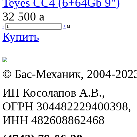
Teyes CC4 (6+64Gb 9")
32 500
a
-
+
м
Купить
© Бас-Механик, 2004-202
ИП Косолапов А.В.,
ОГРН 304482229400398,
ИНН 482608862468