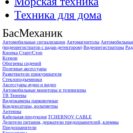
Морская техника
Техника для дома
БасМеханик
Автомобильные сигнализации
Автомагнитолы
Автомобильные
(видеорегистратор с радар-детектором)
Видеорегистраторы
Рад
Кнопка Старт/Стоп
Ксенон
Обогревы сидений
Полезные аксессуары
Разветвители прикуривателя
Стеклоподъемники
Аксессуары аудио и видео
Автомобильные мониторы и телевизоры
ТВ Тюнеры
Видеокамеры парковочные
Конденсаторы, вольтметры
Антенны
Кабельная продукция
TCHERNOV CABLE
Делители питания, держатели предохранителей, клеммы
Предохранители
Кроссоверы