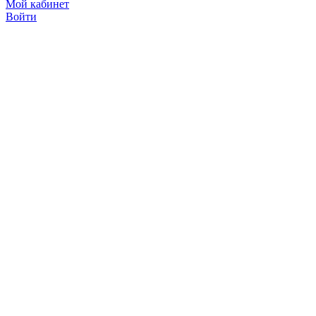
Мой кабинет
Войти
Точную стоимость това
продавцов по телефону 