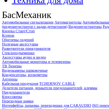
БасМеханик
Автомобильные сигнализации
Автомагнитолы
Автомобильные
(видеорегистратор с радар-детектором)
Видеорегистраторы
Рад
Кнопка Старт/Стоп
Ксенон
Обогревы сидений
Полезные аксессуары
Разветвители прикуривателя
Стеклоподъемники
Аксессуары аудио и видео
Автомобильные мониторы и телевизоры
ТВ Тюнеры
Видеокамеры парковочные
Конденсаторы, вольтметры
Антенны
Кабельная продукция
TCHERNOV CABLE
Делители питания, держатели предохранителей, клеммы
Предохранители
Кроссоверы
Переходные рамки
Интерфейсы, разъемы, переходники для CARAUDIO
ISO перех