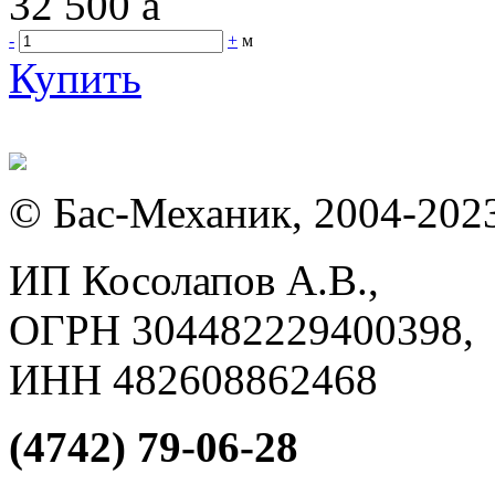
32 500
a
-
+
м
Купить
© Бас-Механик, 2004-202
ИП Косолапов А.В.,
ОГРН 304482229400398,
ИНН 482608862468
(4742) 79-06-28