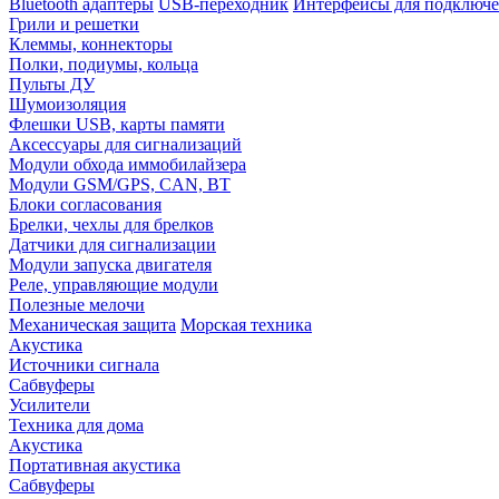
Bluetooth адаптеры
USB-переходник
Интерфейсы для подключе
Грили и решетки
Клеммы, коннекторы
Полки, подиумы, кольца
Пульты ДУ
Шумоизоляция
Флешки USB, карты памяти
Аксессуары для сигнализаций
Модули обхода иммобилайзера
Модули GSM/GPS, CAN, BT
Блоки согласования
Брелки, чехлы для брелков
Датчики для сигнализации
Модули запуска двигателя
Реле, управляющие модули
Полезные мелочи
Механическая защита
Морская техника
Акустика
Источники сигнала
Сабвуферы
Усилители
Техника для дома
Акустика
Портативная акустика
Сабвуферы