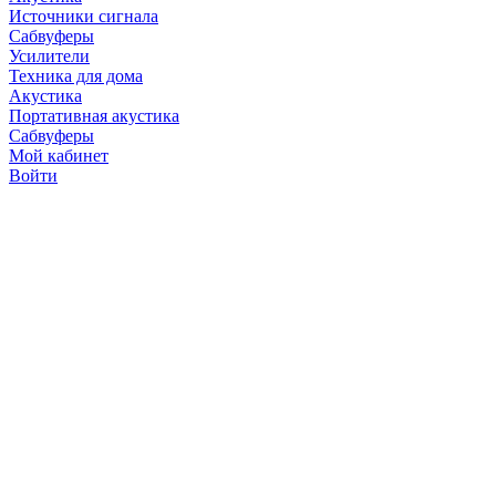
Источники сигнала
Сабвуферы
Усилители
Техника для дома
Акустика
Портативная акустика
Сабвуферы
Мой кабинет
Войти
Точную стоимость това
продавцов по телефону 