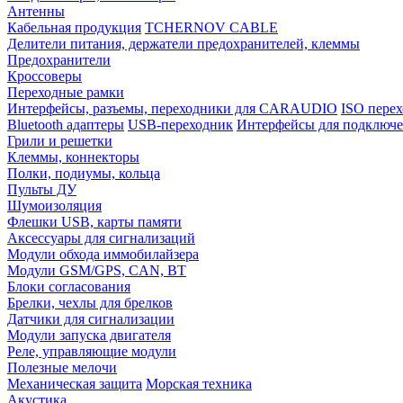
Антенны
Кабельная продукция
TCHERNOV CABLE
Делители питания, держатели предохранителей, клеммы
Предохранители
Кроссоверы
Переходные рамки
Интерфейсы, разъемы, переходники для CARAUDIO
ISO перех
Bluetooth адаптеры
USB-переходник
Интерфейсы для подключе
Грили и решетки
Клеммы, коннекторы
Полки, подиумы, кольца
Пульты ДУ
Шумоизоляция
Флешки USB, карты памяти
Аксессуары для сигнализаций
Модули обхода иммобилайзера
Модули GSM/GPS, CAN, BT
Блоки согласования
Брелки, чехлы для брелков
Датчики для сигнализации
Модули запуска двигателя
Реле, управляющие модули
Полезные мелочи
Механическая защита
Морская техника
Акустика