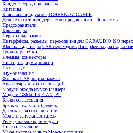
Конденсаторы, вольтметры
Антенны
Кабельная продукция
TCHERNOV CABLE
Делители питания, держатели предохранителей, клеммы
Предохранители
Кроссоверы
Переходные рамки
Интерфейсы, разъемы, переходники для CARAUDIO
ISO перех
Bluetooth адаптеры
USB-переходник
Интерфейсы для подключе
Грили и решетки
Клеммы, коннекторы
Полки, подиумы, кольца
Пульты ДУ
Шумоизоляция
Флешки USB, карты памяти
Аксессуары для сигнализаций
Модули обхода иммобилайзера
Модули GSM/GPS, CAN, BT
Блоки согласования
Брелки, чехлы для брелков
Датчики для сигнализации
Модули запуска двигателя
Реле, управляющие модули
Полезные мелочи
Механическая защита
Морская техника