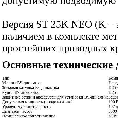
допустимую подводимую
Версия ST 25K NEO (K – з
наличием в комплекте ме
простейших проводных кр
Основные технические
Тип
Комп
Магнит ВЧ-динамика
Неод
Звуковая катушка ВЧ динамика
D25 
Купол ВЧ-динамика
D25 
Защитные сетки и аксессуары для установки ВЧ-динамика
Защи
Допустимая мощность (продолж./пик.)
100 В
Уровень чувствительности
107 д
Диапазон частот
3000 
Номинальное сопротивление
4 Ом