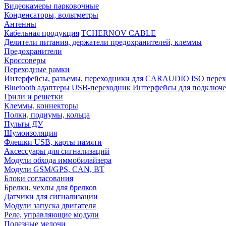
Видеокамеры парковочные
Конденсаторы, вольтметры
Антенны
Кабельная продукция
TCHERNOV CABLE
Делители питания, держатели предохранителей, клеммы
Предохранители
Кроссоверы
Переходные рамки
Интерфейсы, разъемы, переходники для CARAUDIO
ISO перех
Bluetooth адаптеры
USB-переходник
Интерфейсы для подключе
Грили и решетки
Клеммы, коннекторы
Полки, подиумы, кольца
Пульты ДУ
Шумоизоляция
Флешки USB, карты памяти
Аксессуары для сигнализаций
Модули обхода иммобилайзера
Модули GSM/GPS, CAN, BT
Блоки согласования
Брелки, чехлы для брелков
Датчики для сигнализации
Модули запуска двигателя
Реле, управляющие модули
Полезные мелочи