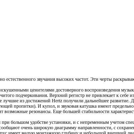
льно естественного звучания высоких частот. Эти черты раскрыв
 искушенными ценителями достоверного воспроизведения музыки
очитого подчеркивания. Верхний регистр не привлекает к себе 
le лучшие из достижений Hertz получили дальнейшее развитие. 
ющей пропитки). И купол, и звуковая катушка имеют предельно
ит возможные резонансы. Еще большей стабильности характери
при большом удобстве установки, и с непременным учетом спе
сообщают очень широкую диаграмму направленности, с сохранен
рпус имеет малую монтажную глубину и небольшой внешний диаме