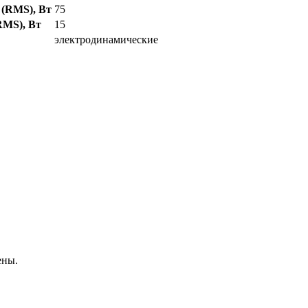
(RMS), Вт
75
RMS), Вт
15
электродинамические
ены.