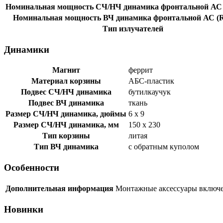
Номинальная мощность СЧ/НЧ динамика фронтальной АС 
Номинальная мощность ВЧ динамика фронтальной АС (
Тип излучателей
Динамики
Магнит
феррит
Материал корзины
АБС-пластик
Подвес СЧ/НЧ динамика
бутилкаучук
Подвес ВЧ динамика
ткань
Размер СЧ/НЧ динамика, дюймы
6 x 9
Размер СЧ/НЧ динамика, мм
150 x 230
Тип корзины
литая
Тип ВЧ динамика
с обратным куполом
Особенности
Дополнительная информация
Монтажные аксессуары включ
Новинки