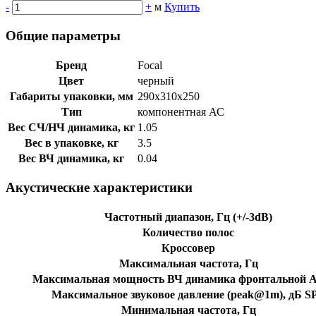
-
+
м
Купить
Общие параметры
Бренд
Focal
Цвет
черный
Габариты упаковки, мм
290x310x250
Тип
компонентная АС
Вес СЧ/НЧ динамика, кг
1.05
Вес в упаковке, кг
3.5
Вес ВЧ динамика, кг
0.04
Акустические характеристики
Частотный диапазон, Гц (+/-3dB)
Количество полос
Кроссовер
Максимальная частота, Гц
Максимальная мощность ВЧ динамика фронтальной А
Максимальное звуковое давление (peak@1m), дБ S
Минимальная частота, Гц