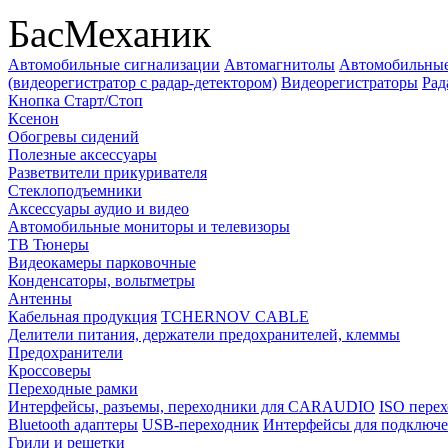
БасМеханик
Автомобильные сигнализации
Автомагнитолы
Автомобильные
(видеорегистратор с радар-детектором)
Видеорегистраторы
Рад
Кнопка Старт/Стоп
Ксенон
Обогревы сидений
Полезные аксессуары
Разветвители прикуривателя
Стеклоподъемники
Аксессуары аудио и видео
Автомобильные мониторы и телевизоры
ТВ Тюнеры
Видеокамеры парковочные
Конденсаторы, вольтметры
Антенны
Кабельная продукция
TCHERNOV CABLE
Делители питания, держатели предохранителей, клеммы
Предохранители
Кроссоверы
Переходные рамки
Интерфейсы, разъемы, переходники для CARAUDIO
ISO перех
Bluetooth адаптеры
USB-переходник
Интерфейсы для подключе
Грили и решетки