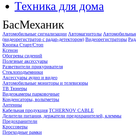
Техника для дома
БасМеханик
Автомобильные сигнализации
Автомагнитолы
Автомобильные
(видеорегистратор с радар-детектором)
Видеорегистраторы
Рад
Кнопка Старт/Стоп
Ксенон
Обогревы сидений
Полезные аксессуары
Разветвители прикуривателя
Стеклоподъемники
Аксессуары аудио и видео
Автомобильные мониторы и телевизоры
ТВ Тюнеры
Видеокамеры парковочные
Конденсаторы, вольтметры
Антенны
Кабельная продукция
TCHERNOV CABLE
Делители питания, держатели предохранителей, клеммы
Предохранители
Кроссоверы
Переходные рамки