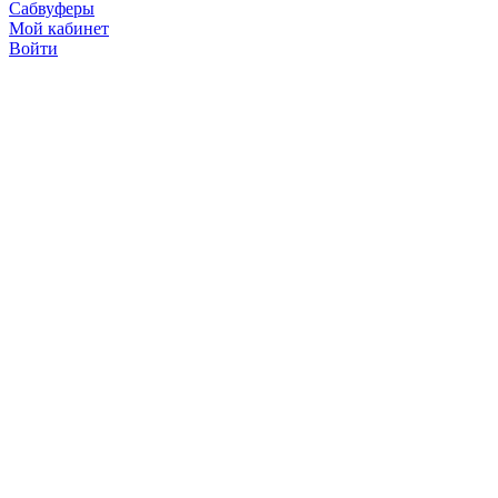
Сабвуферы
Мой кабинет
Войти
Точную стоимость това
продавцов по телефону 