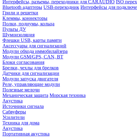
Интерфейсы, разъемы, переходники для CARAUDIO
ISO перех
Bluetooth адаптеры
USB-переходник
Интерфейсы для подключе
Грили и решетки
Клеммы, коннекторы
Полки, подиумы, кольца
Пульты ДУ
Шумоизоляция
Флешки USB, карты памяти
Аксессуары для сигнализаций
Модули обхода иммобилайзера
Модули GSM/GPS, CAN, BT
Блоки согласования
Брелки, чехлы для брелков
Датчики для сигнализации
Модули запуска двигателя
Реле, управляющие модули
Полезные мелочи
Механическая защита
Морская техника
Акустика
Источники сигнала
Сабвуферы
Усилители
Техника для дома
Акустика
Портативная акустика