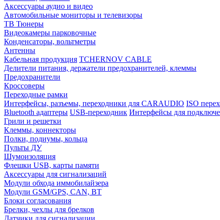
Аксессуары аудио и видео
Автомобильные мониторы и телевизоры
ТВ Тюнеры
Видеокамеры парковочные
Конденсаторы, вольтметры
Антенны
Кабельная продукция
TCHERNOV CABLE
Делители питания, держатели предохранителей, клеммы
Предохранители
Кроссоверы
Переходные рамки
Интерфейсы, разъемы, переходники для CARAUDIO
ISO перех
Bluetooth адаптеры
USB-переходник
Интерфейсы для подключе
Грили и решетки
Клеммы, коннекторы
Полки, подиумы, кольца
Пульты ДУ
Шумоизоляция
Флешки USB, карты памяти
Аксессуары для сигнализаций
Модули обхода иммобилайзера
Модули GSM/GPS, CAN, BT
Блоки согласования
Брелки, чехлы для брелков
Датчики для сигнализации