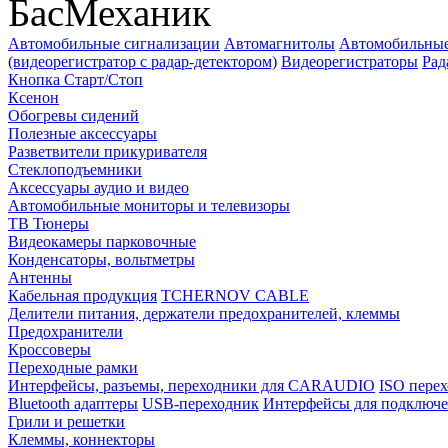
БасМеханик
Автомобильные сигнализации
Автомагнитолы
Автомобильные
(видеорегистратор с радар-детектором)
Видеорегистраторы
Рад
Кнопка Старт/Стоп
Ксенон
Обогревы сидений
Полезные аксессуары
Разветвители прикуривателя
Стеклоподъемники
Аксессуары аудио и видео
Автомобильные мониторы и телевизоры
ТВ Тюнеры
Видеокамеры парковочные
Конденсаторы, вольтметры
Антенны
Кабельная продукция
TCHERNOV CABLE
Делители питания, держатели предохранителей, клеммы
Предохранители
Кроссоверы
Переходные рамки
Интерфейсы, разъемы, переходники для CARAUDIO
ISO перех
Bluetooth адаптеры
USB-переходник
Интерфейсы для подключе
Грили и решетки
Клеммы, коннекторы