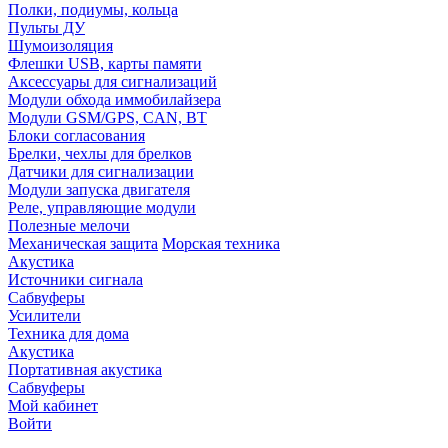
Полки, подиумы, кольца
Пульты ДУ
Шумоизоляция
Флешки USB, карты памяти
Аксессуары для сигнализаций
Модули обхода иммобилайзера
Модули GSM/GPS, CAN, BT
Блоки согласования
Брелки, чехлы для брелков
Датчики для сигнализации
Модули запуска двигателя
Реле, управляющие модули
Полезные мелочи
Механическая защита
Морская техника
Акустика
Источники сигнала
Сабвуферы
Усилители
Техника для дома
Акустика
Портативная акустика
Сабвуферы
Мой кабинет
Войти