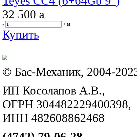
Teyes CC4 (6+64Gb 9")
32 500
a
-
+
м
Купить
© Бас-Механик, 2004-202
ИП Косолапов А.В.,
ОГРН 304482229400398,
ИНН 482608862468
(4742) 79-06-28