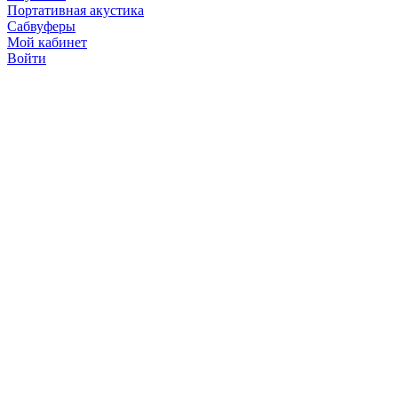
Портативная акустика
Сабвуферы
Мой кабинет
Войти
Точную стоимость това
продавцов по телефону 