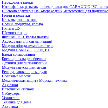
Переходные рамки
Интерфейсы, разъемы, переходники для CARAUDIO
ISO перех
Bluetooth адаптеры
USB-переходник
Интерфейсы для подключе
Грили и решетки
Клеммы, коннекторы
Полки, подиумы, кольца
Пульты ДУ
Шумоизоляция
Флешки USB, карты памяти
Аксессуары для сигнализаций
Модули обхода иммобилайзера
Модули GSM/GPS, CAN, BT
Блоки согласования
Брелки, чехлы для брелков
Датчики для сигнализации
Модули запуска двигателя
Реле, управляющие модули
Полезные мелочи
Механическая защита
Морская техника
Акустика
Источники сигнала
Сабвуферы
Усилители
Техника для дома
Акустика