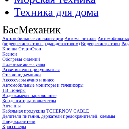
Техника для дома
БасМеханик
Автомобильные сигнализации
Автомагнитолы
Автомобильные
(видеорегистратор с радар-детектором)
Видеорегистраторы
Рад
Кнопка Старт/Стоп
Ксенон
Обогревы сидений
Полезные аксессуары
Разветвители прикуривателя
Стеклоподъемники
Аксессуары аудио и видео
Автомобильные мониторы и телевизоры
ТВ Тюнеры
Видеокамеры парковочные
Конденсаторы, вольтметры
Антенны
Кабельная продукция
TCHERNOV CABLE
Делители питания, держатели предохранителей, клеммы
Предохранители
Кроссоверы