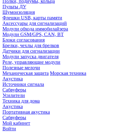
Полки, подиумы, кольца
Пульты ДУ
Шумоизоляция
Флешки USB, карты памяти
Аксессуары для сигнализаций
Модули обхода иммобилайзера
Модули GSM/GPS, CAN, BT
Блоки согласования
Брелки, чехлы для брелков
Датчики для сигнализации
Модули запуска двигателя
Реле, управляющие модули
Полезные мелочи
Механическая защита
Морская техника
Акустика
Источники сигнала
Сабвуферы
Усилители
Техника для дома
Акустика
Портативная акустика
Сабвуферы
Мой кабинет
Войти