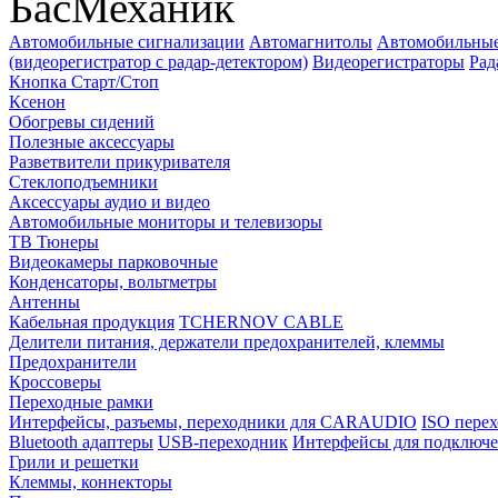
БасМеханик
Автомобильные сигнализации
Автомагнитолы
Автомобильные
(видеорегистратор с радар-детектором)
Видеорегистраторы
Рад
Кнопка Старт/Стоп
Ксенон
Обогревы сидений
Полезные аксессуары
Разветвители прикуривателя
Стеклоподъемники
Аксессуары аудио и видео
Автомобильные мониторы и телевизоры
ТВ Тюнеры
Видеокамеры парковочные
Конденсаторы, вольтметры
Антенны
Кабельная продукция
TCHERNOV CABLE
Делители питания, держатели предохранителей, клеммы
Предохранители
Кроссоверы
Переходные рамки
Интерфейсы, разъемы, переходники для CARAUDIO
ISO перех
Bluetooth адаптеры
USB-переходник
Интерфейсы для подключе
Грили и решетки
Клеммы, коннекторы