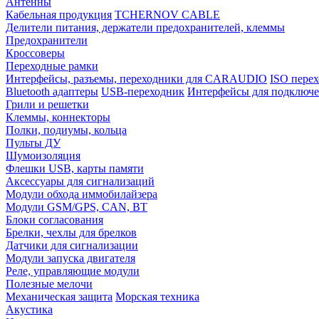
Антенны
Кабельная продукция
TCHERNOV CABLE
Делители питания, держатели предохранителей, клеммы
Предохранители
Кроссоверы
Переходные рамки
Интерфейсы, разъемы, переходники для CARAUDIO
ISO перех
Bluetooth адаптеры
USB-переходник
Интерфейсы для подключе
Грили и решетки
Клеммы, коннекторы
Полки, подиумы, кольца
Пульты ДУ
Шумоизоляция
Флешки USB, карты памяти
Аксессуары для сигнализаций
Модули обхода иммобилайзера
Модули GSM/GPS, CAN, BT
Блоки согласования
Брелки, чехлы для брелков
Датчики для сигнализации
Модули запуска двигателя
Реле, управляющие модули
Полезные мелочи
Механическая защита
Морская техника
Акустика