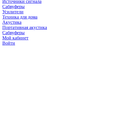
Источники сигнала
Сабвуферы
Усилители
Техника для дома
Акустика
Портативная акустика
Сабвуферы
Мой кабинет
Войти
Точную стоимость това
продавцов по телефону 