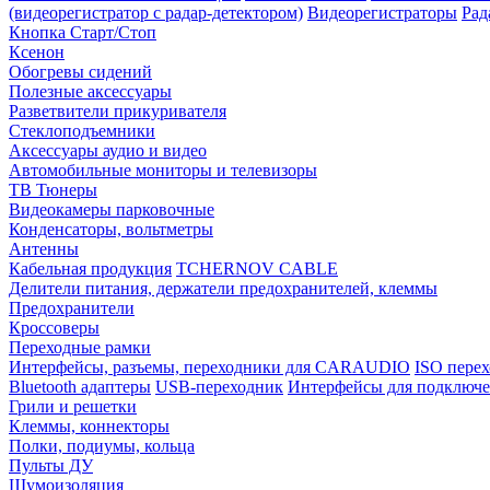
(видеорегистратор с радар-детектором)
Видеорегистраторы
Рад
Кнопка Старт/Стоп
Ксенон
Обогревы сидений
Полезные аксессуары
Разветвители прикуривателя
Стеклоподъемники
Аксессуары аудио и видео
Автомобильные мониторы и телевизоры
ТВ Тюнеры
Видеокамеры парковочные
Конденсаторы, вольтметры
Антенны
Кабельная продукция
TCHERNOV CABLE
Делители питания, держатели предохранителей, клеммы
Предохранители
Кроссоверы
Переходные рамки
Интерфейсы, разъемы, переходники для CARAUDIO
ISO перех
Bluetooth адаптеры
USB-переходник
Интерфейсы для подключе
Грили и решетки
Клеммы, коннекторы
Полки, подиумы, кольца
Пульты ДУ
Шумоизоляция