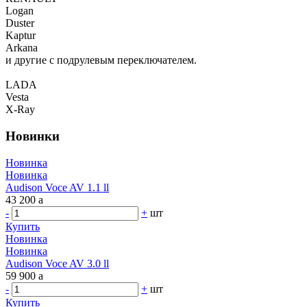
Logan
Duster
Kaptur
Arkana
и другие c подрулевым переключателем.
LADA
Vesta
X-Ray
Новинки
Новинка
Новинка
Audison Voce AV 1.1 ll
43 200
a
-
+
шт
Купить
Новинка
Новинка
Audison Voce AV 3.0 ll
59 900
a
-
+
шт
Купить