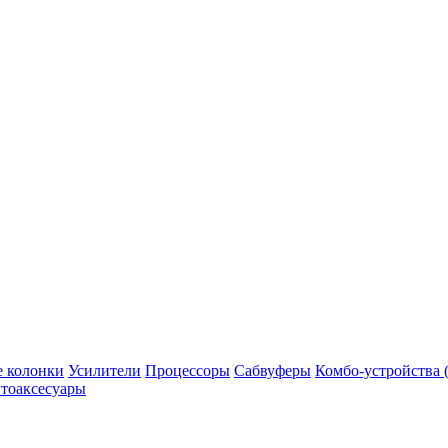
 колонки
Усилители
Процессоры
Сабвуферы
Комбо-устройства (
тоаксесуары