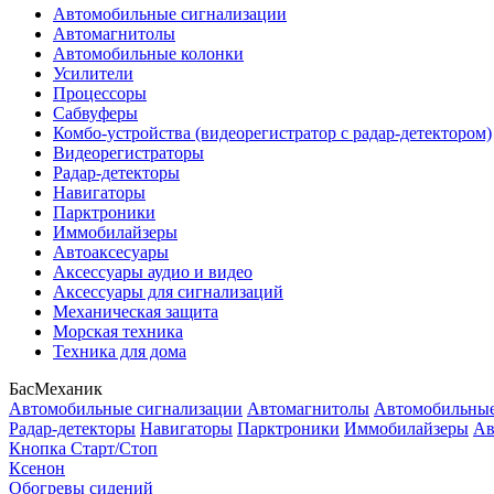
Автомобильные сигнализации
Автомагнитолы
Автомобильные колонки
Усилители
Процессоры
Сабвуферы
Комбо-устройства (видеорегистратор с радар-детектором)
Видеорегистраторы
Радар-детекторы
Навигаторы
Парктроники
Иммобилайзеры
Автоаксесуары
Аксессуары аудио и видео
Аксессуары для сигнализаций
Механическая защита
Морская техника
Техника для дома
БасМеханик
Автомобильные сигнализации
Автомагнитолы
Автомобильные
Радар-детекторы
Навигаторы
Парктроники
Иммобилайзеры
Ав
Кнопка Старт/Стоп
Ксенон
Обогревы сидений