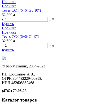
Новинка
Новинка
Teyes CC4 (6+64Gb 10")
32 600
a
-
+
м
Купить
Новинка
Новинка
Teyes CC4 (6+64Gb 9")
32 500
a
-
+
м
Купить
© Бас-Механик, 2004-2023
ИП Косолапов А.В.,
ОГРН 304482229400398,
ИНН 482608862468
(4742) 79-06-28
Каталог товаров