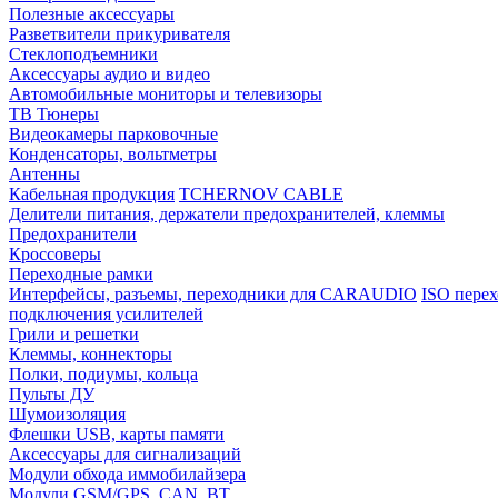
Полезные аксессуары
Разветвители прикуривателя
Стеклоподъемники
Аксессуары аудио и видео
Автомобильные мониторы и телевизоры
ТВ Тюнеры
Видеокамеры парковочные
Конденсаторы, вольтметры
Антенны
Кабельная продукция
TCHERNOV CABLE
Делители питания, держатели предохранителей, клеммы
Предохранители
Кроссоверы
Переходные рамки
Интерфейсы, разъемы, переходники для CARAUDIO
ISO перех
подключения усилителей
Грили и решетки
Клеммы, коннекторы
Полки, подиумы, кольца
Пульты ДУ
Шумоизоляция
Флешки USB, карты памяти
Аксессуары для сигнализаций
Модули обхода иммобилайзера
Модули GSM/GPS, CAN, BT