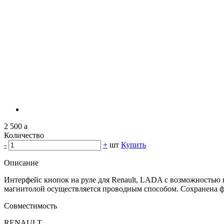
2 500
a
Количество
-
+
шт
Купить
Описание
Интерфейс кнопок на руле для Renault, LADA с возможностью вы
магнитолой осуществляется проводным способом. Сохранена ф
Совместимость
RENAULT