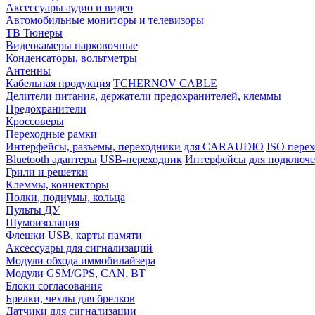
Аксессуары аудио и видео
Автомобильные мониторы и телевизоры
ТВ Тюнеры
Видеокамеры парковочные
Конденсаторы, вольтметры
Антенны
Кабельная продукция
TCHERNOV CABLE
Делители питания, держатели предохранителей, клеммы
Предохранители
Кроссоверы
Переходные рамки
Интерфейсы, разъемы, переходники для CARAUDIO
ISO перех
Bluetooth адаптеры
USB-переходник
Интерфейсы для подключе
Грили и решетки
Клеммы, коннекторы
Полки, подиумы, кольца
Пульты ДУ
Шумоизоляция
Флешки USB, карты памяти
Аксессуары для сигнализаций
Модули обхода иммобилайзера
Модули GSM/GPS, CAN, BT
Блоки согласования
Брелки, чехлы для брелков
Датчики для сигнализации