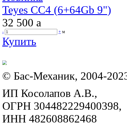
Teyes CC4 (6+64Gb 9")
32 500
a
-
+
м
Купить
© Бас-Механик, 2004-202
ИП Косолапов А.В.,
ОГРН 304482229400398,
ИНН 482608862468