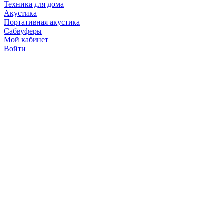
Техника для дома
Акустика
Портативная акустика
Сабвуферы
Мой кабинет
Войти
Точную стоимость това
продавцов по телефону 