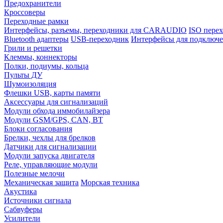
Предохранители
Кроссоверы
Переходные рамки
Интерфейсы, разъемы, переходники для CARAUDIO
ISO перех
Bluetooth адаптеры
USB-переходник
Интерфейсы для подключе
Грили и решетки
Клеммы, коннекторы
Полки, подиумы, кольца
Пульты ДУ
Шумоизоляция
Флешки USB, карты памяти
Аксессуары для сигнализаций
Модули обхода иммобилайзера
Модули GSM/GPS, CAN, BT
Блоки согласования
Брелки, чехлы для брелков
Датчики для сигнализации
Модули запуска двигателя
Реле, управляющие модули
Полезные мелочи
Механическая защита
Морская техника
Акустика
Источники сигнала
Сабвуферы
Усилители