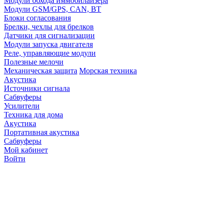
Модули обхода иммобилайзера
Модули GSM/GPS, CAN, BT
Блоки согласования
Брелки, чехлы для брелков
Датчики для сигнализации
Модули запуска двигателя
Реле, управляющие модули
Полезные мелочи
Механическая защита
Морская техника
Акустика
Источники сигнала
Сабвуферы
Усилители
Техника для дома
Акустика
Портативная акустика
Сабвуферы
Мой кабинет
Войти
Точную стоимость това
продавцов по телефону 