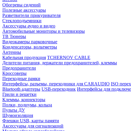
Обогревы сидений
Полезные аксессуары
Разветвители прикуривателя
Стеклоподъемники
Аксессуары аудио и видео
Автомобильные мониторы и телевизоры
ТВ Тюнеры
Видеокамеры парковочные
Конденсаторы, вольтметры
Антенны
Кабельная продукция
TCHERNOV CABLE
Делители питания, держатели предохранителей, клеммы
Предохранители
Кроссоверы
Переходные рамки
Интерфейсы, разъемы, переходники для CARAUDIO
ISO перех
Bluetooth адаптеры
USB-переходник
Интерфейсы для подключе
Грили и решетки
Клеммы, коннекторы
Полки, подиумы, кольца
Пульты ДУ
Шумоизоляция
Флешки USB, карты памяти
Аксессуары для сигнализаций