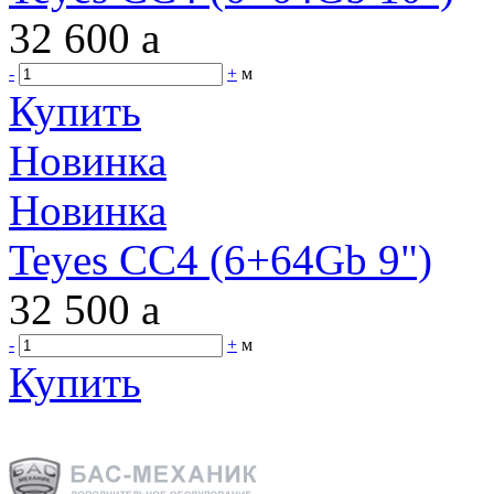
32 600
a
-
+
м
Купить
Новинка
Новинка
Teyes CC4 (6+64Gb 9")
32 500
a
-
+
м
Купить