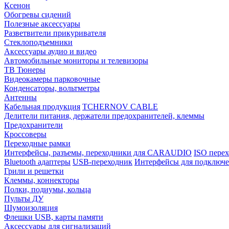
Ксенон
Обогревы сидений
Полезные аксессуары
Разветвители прикуривателя
Стеклоподъемники
Аксессуары аудио и видео
Автомобильные мониторы и телевизоры
ТВ Тюнеры
Видеокамеры парковочные
Конденсаторы, вольтметры
Антенны
Кабельная продукция
TCHERNOV CABLE
Делители питания, держатели предохранителей, клеммы
Предохранители
Кроссоверы
Переходные рамки
Интерфейсы, разъемы, переходники для CARAUDIO
ISO перех
Bluetooth адаптеры
USB-переходник
Интерфейсы для подключе
Грили и решетки
Клеммы, коннекторы
Полки, подиумы, кольца
Пульты ДУ
Шумоизоляция
Флешки USB, карты памяти
Аксессуары для сигнализаций