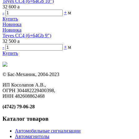
Teyes CC4 (6+64Gb 10")
32 600
a
-
+
м
Купить
Новинка
Новинка
Teyes CC4 (6+64Gb 9")
32 500
a
-
+
м
Купить
© Бас-Механик, 2004-2023
ИП Косолапов А.В.,
ОГРН 304482229400398,
ИНН 482608862468
(4742) 79-06-28
Каталог товаров
Автомобильные сигнализации
Автомагнитолы