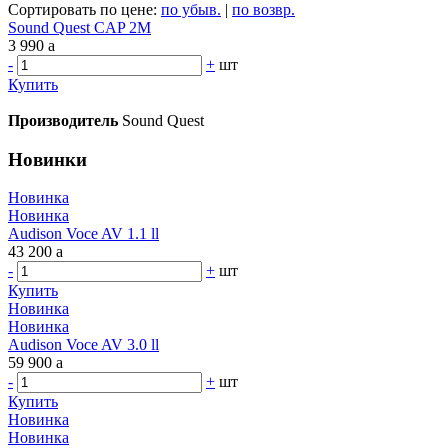
Сортировать по цене:
по убыв.
|
по возвр.
Sound Quest CAP 2M
3 990
a
-
+
шт
Купить
Производитель
Sound Quest
Новинки
Новинка
Новинка
Audison Voce AV 1.1 ll
43 200
a
-
+
шт
Купить
Новинка
Новинка
Audison Voce AV 3.0 ll
59 900
a
-
+
шт
Купить
Новинка
Новинка