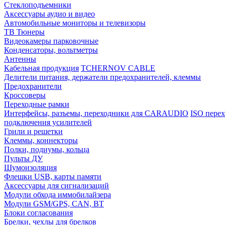
Стеклоподъемники
Аксессуары аудио и видео
Автомобильные мониторы и телевизоры
ТВ Тюнеры
Видеокамеры парковочные
Конденсаторы, вольтметры
Антенны
Кабельная продукция
TCHERNOV CABLE
Делители питания, держатели предохранителей, клеммы
Предохранители
Кроссоверы
Переходные рамки
Интерфейсы, разъемы, переходники для CARAUDIO
ISO перех
подключения усилителей
Грили и решетки
Клеммы, коннекторы
Полки, подиумы, кольца
Пульты ДУ
Шумоизоляция
Флешки USB, карты памяти
Аксессуары для сигнализаций
Модули обхода иммобилайзера
Модули GSM/GPS, CAN, BT
Блоки согласования
Брелки, чехлы для брелков