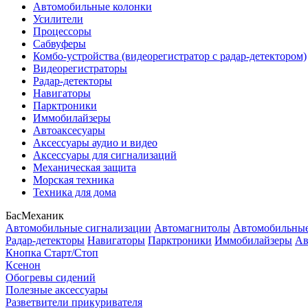
Автомобильные колонки
Усилители
Процессоры
Сабвуферы
Комбо-устройства (видеорегистратор с радар-детектором)
Видеорегистраторы
Радар-детекторы
Навигаторы
Парктроники
Иммобилайзеры
Автоаксесуары
Аксессуары аудио и видео
Аксессуары для сигнализаций
Механическая защита
Морская техника
Техника для дома
БасМеханик
Автомобильные сигнализации
Автомагнитолы
Автомобильные
Радар-детекторы
Навигаторы
Парктроники
Иммобилайзеры
Ав
Кнопка Старт/Стоп
Ксенон
Обогревы сидений
Полезные аксессуары
Разветвители прикуривателя