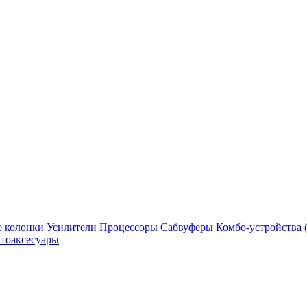
 колонки
Усилители
Процессоры
Сабвуферы
Комбо-устройства (
тоаксесуары